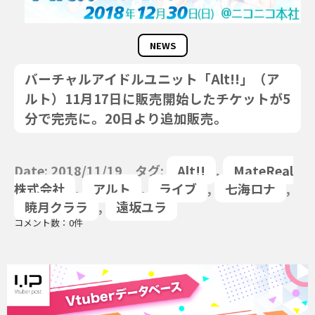
NEWS
バーチャルアイドルユニット「Alt!!」（ア
ルト）11月17日に販売開始したチケットが5
分で完売に。20日より追加販売。
Date: 2018/11/19 タグ:
Alt!!
,
MateReal
株式会社
,
アルト
,
ライブ
,
七海ロナ
,
暁月クララ
,
遠坂ユラ
コメント数：0件