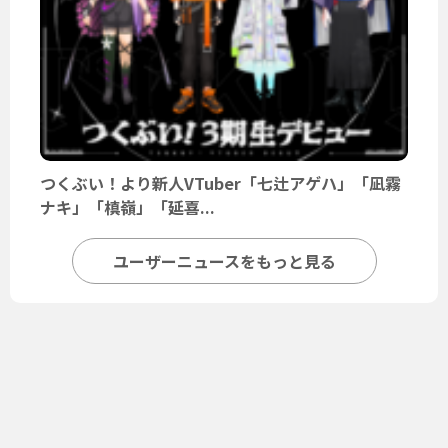
つくぶい！より新人VTuber「七辻アゲハ」「凪霧
ナキ」「槙嶺」「延喜...
ユーザーニュースをもっと見る