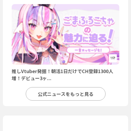
推しVtuber発掘！朝活1日だけでCH登録1300人
増！デビュー3ヶ...
公式ニュースをもっと見る
ユーザーニュース