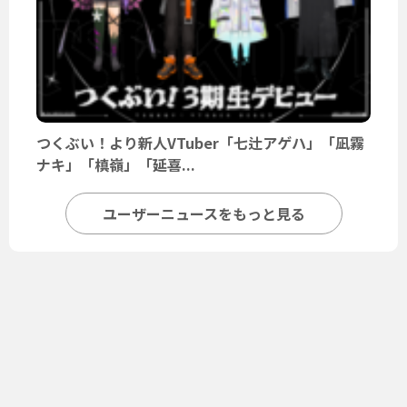
つくぶい！より新人VTuber「七辻アゲハ」「凪霧
ナキ」「槙嶺」「延喜...
ユーザーニュースをもっと見る