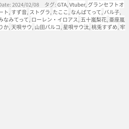
Date: 2024/02/08 タグ:
GTA
,
Vtuber
,
グランセフトオ
ート
,
すず音
,
ストグラ
,
たここ
,
なんばてって
,
バル子
,
みなみてって
,
ローレン・イロアス
,
五十嵐梨花
,
亜座嵐
りか
,
天唄サウ
,
山田パルコ
,
星唄サウ汰
,
桃兎すずめ
,
牢