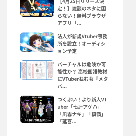
【4月25日リリース決
定！】雑談のネタに困
らない！無料ブラウザ
アプリ「...
法人が新規Vtuber事務
所を設立！オーディシ
ョン予定
バーチャルは危険か可
能性か？ 高校国語教材
にVTuberねむ著『メタ
バ...
つくぶい！より新人VT
uber「七辻アゲハ」
「凪霧ナキ」「槙嶺」
「延喜...