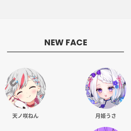
NEW FACE
天ノ咲ねん
月姫うさ