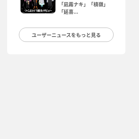
「凪霧ナキ」「槙嶺」
「延喜...
ユーザーニュースをもっと見る