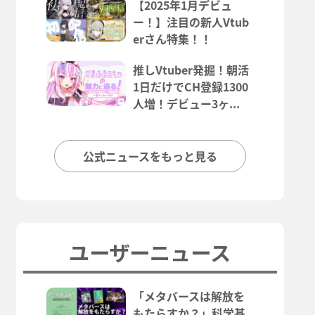
【2025年1月デビュ
ー！】注目の新人Vtub
erさん特集！！
推しVtuber発掘！朝活
1日だけでCH登録1300
人増！デビュー3ヶ...
公式ニュースをもっと見る
ユーザーニュース
「メタバースは解放を
もたらすか？」科学基