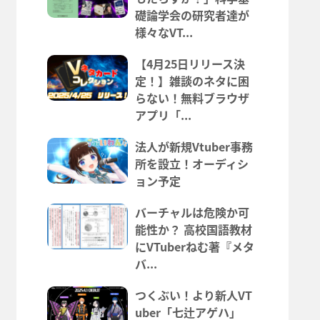
礎論学会の研究者達が
様々なVT...
【4月25日リリース決
定！】雑談のネタに困
らない！無料ブラウザ
アプリ「...
法人が新規Vtuber事務
所を設立！オーディシ
ョン予定
バーチャルは危険か可
能性か？ 高校国語教材
にVTuberねむ著『メタ
バ...
つくぶい！より新人VT
uber「七辻アゲハ」