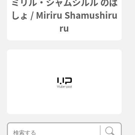
ミリル・シャムシルル のば
しょ / Miriru Shamushiru
ru