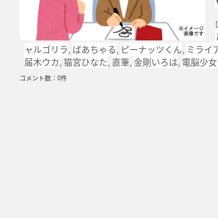
ャルゴリラ
,
ばあちゃる
,
ピーナッツくん
,
ミライ
届木ウカ
,
猫宮ひなた
,
直筆
,
金剛いろは
,
電脳少女
コメント数：0件