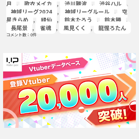
月
,
歌衣メイカ
,
渋川難波
,
渋谷ハル
,
神域リーグ2024
,
神域リーグルール
,
空
星きらめ
,
緑仙
,
鈴木たろう
,
鈴木勝
,
長尾景
,
雀魂
,
風見くく
,
龍惺ろたん
コメント数：0件