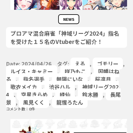
NEWS
プロアマ混合麻雀「神域リーグ2024」指名
を受けた１５名のVtuberをご紹介！
Date: 2024/04/26 タグ:
える
,
ゴモリー
,
ルイス・キャミー
,
咲乃もこ
,
因幡はね
る
,
指名選手
,
朝陽にいな
,
桜凛月
,
歌衣メイカ
,
渋谷ハル
,
神域リーグ202
4
,
空星きらめ
,
緑仙
,
鈴木勝
,
長尾
景
,
風見くく
,
龍惺ろたん
コメント数：0件