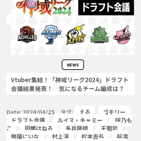
NEWS
Vtuber集結！「神域リーグ2024」ドラフト
会議結果発表！ 気になるチーム編成は？
Date: 2024/04/25 タグ:
える
,
ゴモリー
,
ドラフト会議
,
ルイス・キャミー
,
咲乃も
こ
,
因幡はねる
,
多井隆晴
,
天開司
,
朝陽にいな
,
村上淳
,
松本吉弘
,
桜凛