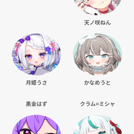
天ノ咲ねん
月姫うさ
かなめうと
黒金はず
クラム=ミシャ