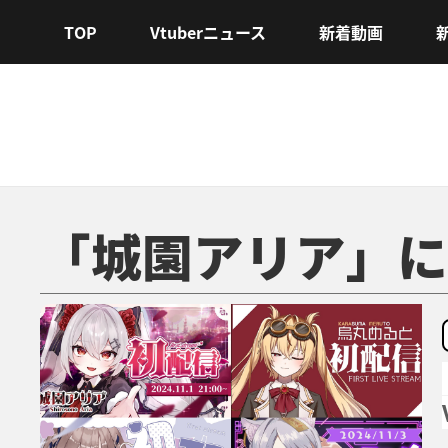
TOP
Vtuberニュース
新着動画
「城園アリア」に