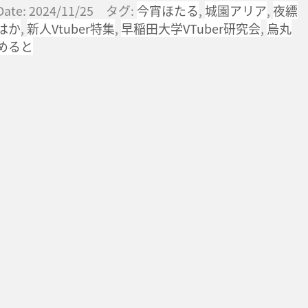
Date: 2024/11/25 タグ:
今宵ほたる
,
城園アリア
,
夜縹
はか
,
新人Vtuber特集
,
早稲田大学VTuber研究会
,
烏丸
めると