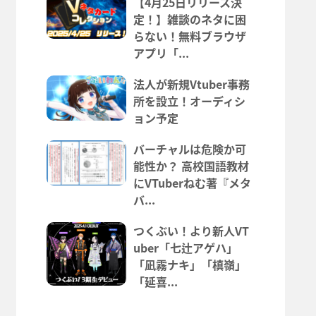
【4月25日リリース決
定！】雑談のネタに困
らない！無料ブラウザ
アプリ「...
法人が新規Vtuber事務
所を設立！オーディシ
ョン予定
バーチャルは危険か可
能性か？ 高校国語教材
にVTuberねむ著『メタ
バ...
つくぶい！より新人VT
uber「七辻アゲハ」
「凪霧ナキ」「槙嶺」
「延喜...