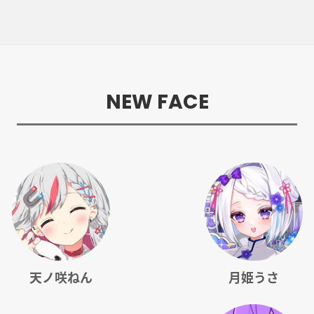
NEW FACE
天ノ咲ねん
月姫うさ