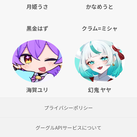
月姫うさ
かなめうと
黒金はず
クラム=ミシャ
海賀ユリ
幻鬼 ヤヤ
プライバシーポリシー
グーグルAPIサービスについて