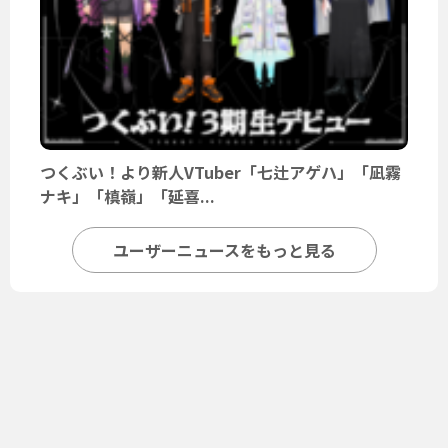
つくぶい！より新人VTuber「七辻アゲハ」「凪霧
ナキ」「槙嶺」「延喜...
ユーザーニュースをもっと見る