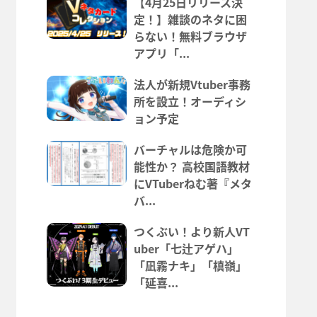
【4月25日リリース決
定！】雑談のネタに困
らない！無料ブラウザ
アプリ「...
法人が新規Vtuber事務
所を設立！オーディシ
ョン予定
バーチャルは危険か可
能性か？ 高校国語教材
にVTuberねむ著『メタ
バ...
つくぶい！より新人VT
uber「七辻アゲハ」
「凪霧ナキ」「槙嶺」
「延喜...