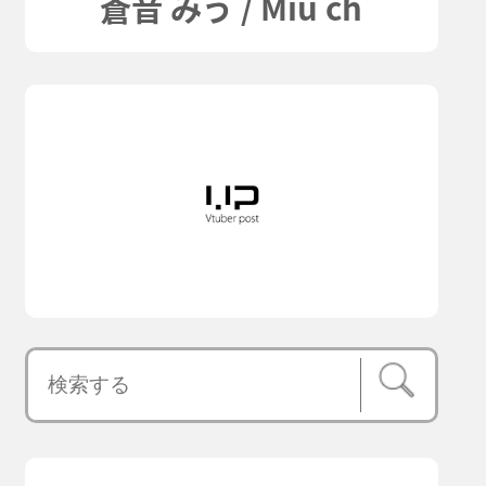
蒼音 みう / Miu ch