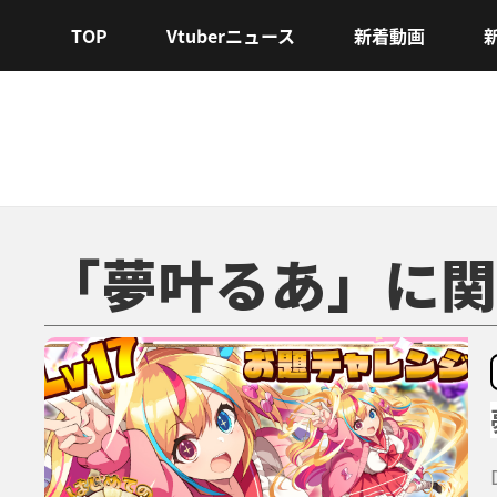
TOP
Vtuberニュース
新着動画
「夢叶るあ」に関