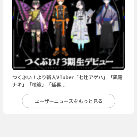
つくぶい！より新人VTuber「七辻アゲハ」「凪霧
ナキ」「槙嶺」「延喜...
ユーザーニュースをもっと見る