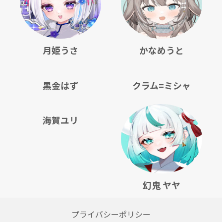
月姫うさ
かなめうと
黒金はず
クラム=ミシャ
海賀ユリ
幻鬼 ヤヤ
プライバシーポリシー