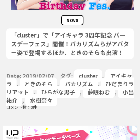
NEWS
「cluster」で「アイキャラ 3周年記念 バー
スデーフェス」開催！バカリズムらがアバタ
ー姿で登場するほか、ときのそらも出演！
Date: 2019/02/07 タグ:
cluster
,
アイキャ
ラ
,
ときのそら
,
バカリズム
,
ひだまりラ
リアット
,
ひらがな男子
,
夢眠ねむ
,
小出
祐介
,
水樹奈々
コメント数：0件