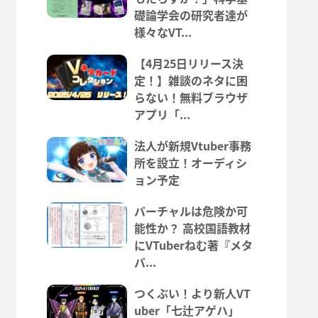
礎論学会の研究者達が
様々なVT...
【4月25日リリース決
定！】雑談のネタに困
らない！無料ブラウザ
アプリ「...
法人が新規Vtuber事務
所を設立！オーディシ
ョン予定
バーチャルは危険か可
能性か？ 高校国語教材
にVTuberねむ著『メタ
バ...
つくぶい！より新人VT
uber「七辻アゲハ」