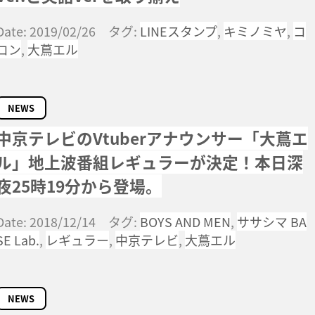
Date: 2019/02/26 タグ:
LINEスタンプ
,
キミノミヤ
,
コ
コン
,
大蔦エル
NEWS
中京テレビのVtuberアナウンサー「大蔦エ
ル」地上波番組レギュラーが決定！本日深
夜25時19分から登場。
Date: 2018/12/14 タグ:
BOYS AND MEN
,
ササシマ BA
SE Lab.
,
レギュラー
,
中京テレビ
,
大蔦エル
NEWS