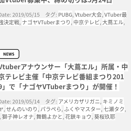
Date: 2019/05/15 タグ:
PUBG
,
Vtuber大会
,
VTuber最
強決定戦
,
ナゴヤVTuberまつり
,
中京テレビ
,
大蔦エル
,
NEWS
Vtuberアナウンサー「大蔦エル」所属・中
京テレビ主催「中京テレビ番組まつり201
9」で「ナゴヤVTuberまつり」が開催！
Date: 2019/05/14 タグ:
アメリカザリガニ
,
キミノミ
ヤ
,
せんのいのり
,
パラぺら
,
ふくやマスター
,
七瀬タク
,
,
獅子神レオナ
,
舞鶴よかと
,
花鋏キョウ
,
葵桜玖耶