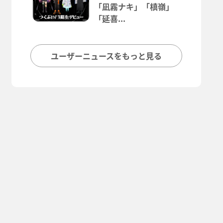
「凪霧ナキ」「槙嶺」
「延喜...
ユーザーニュースをもっと見る