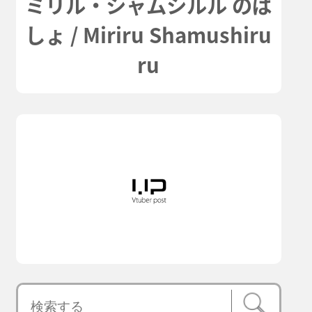
ミリル・シャムシルル のば
しょ / Miriru Shamushiru
ru