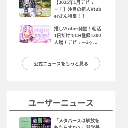
【2025年1月デビュ
ー！】注目の新人Vtub
erさん特集！！
推しVtuber発掘！朝活
1日だけでCH登録1300
人増！デビュー3ヶ...
公式ニュースをもっと見る
ユーザーニュース
「メタバースは解放を
もたらすか？」科学基