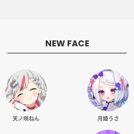
NEW FACE
天ノ咲ねん
月姫うさ