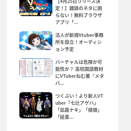
【4月25日リリース決
定！】雑談のネタに困
らない！無料ブラウザ
アプリ「...
法人が新規Vtuber事務
所を設立！オーディシ
ョン予定
バーチャルは危険か可
能性か？ 高校国語教材
にVTuberねむ著『メタ
バ...
つくぶい！より新人VT
uber「七辻アゲハ」
「凪霧ナキ」「槙嶺」
「延喜...