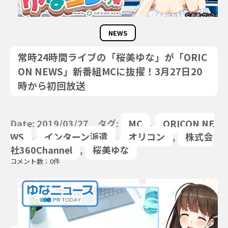
NEWS
常時24時間ライブの「桜美ゆな」が「ORIC
ON NEWS」新番組MCに抜擢！3月27日20
時から初回放送
Date: 2019/03/27 タグ:
MC
,
ORICON NE
WS
,
インターン派遣
,
オリコン
,
株式会
社360Channel
,
桜美ゆな
コメント数：0件