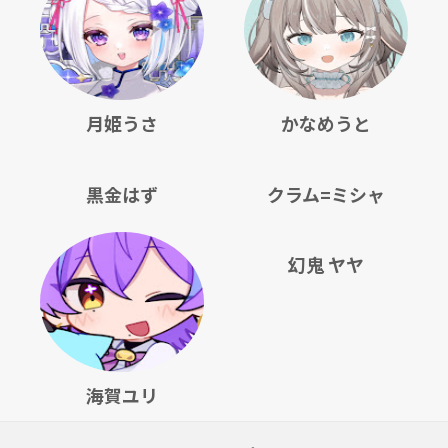
月姫うさ
かなめうと
黒金はず
クラム=ミシャ
幻鬼 ヤヤ
海賀ユリ