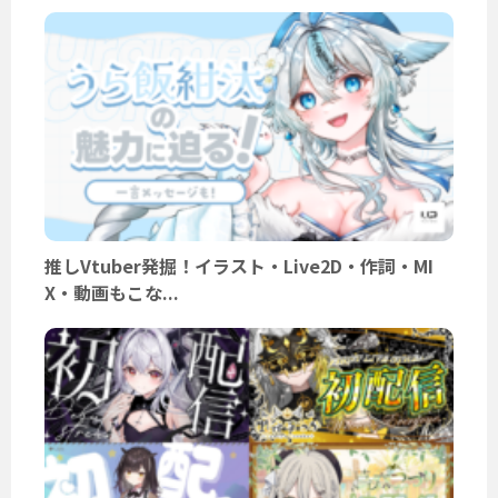
推しVtuber発掘！イラスト・Live2D・作詞・MI
X・動画もこな...