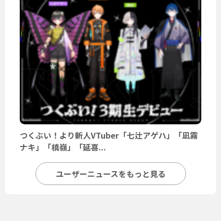
つくぶい！より新人VTuber「七辻アゲハ」「凪霧
ナキ」「槙嶺」「延喜...
ユーザーニュースをもっと見る