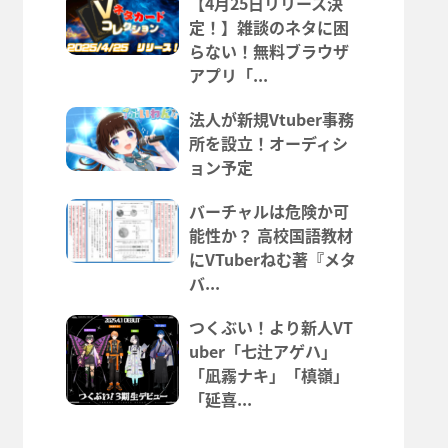
【4月25日リリース決
定！】雑談のネタに困
らない！無料ブラウザ
アプリ「...
法人が新規Vtuber事務
所を設立！オーディシ
ョン予定
バーチャルは危険か可
能性か？ 高校国語教材
にVTuberねむ著『メタ
バ...
つくぶい！より新人VT
uber「七辻アゲハ」
「凪霧ナキ」「槙嶺」
「延喜...