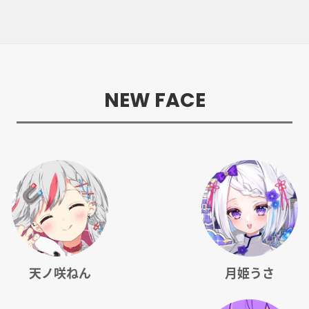
NEW FACE
天ノ咲ねん
月姫うさ