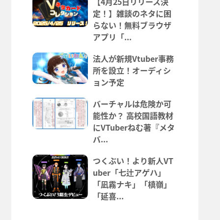
【4月25日リリース決
定！】雑談のネタに困
らない！無料ブラウザ
アプリ「...
法人が新規Vtuber事務
所を設立！オーディシ
ョン予定
バーチャルは危険か可
能性か？ 高校国語教材
にVTuberねむ著『メタ
バ...
つくぶい！より新人VT
uber「七辻アゲハ」
「凪霧ナキ」「槙嶺」
「延喜...