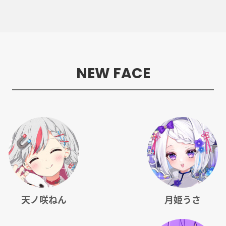
NEW FACE
天ノ咲ねん
月姫うさ