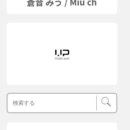
蒼音 みう / Miu ch