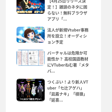
【4月25日リリース決
定！】雑談のネタに困
らない！無料ブラウザ
アプリ「...
法人が新規Vtuber事務
所を設立！オーディシ
ョン予定
バーチャルは危険か可
能性か？ 高校国語教材
にVTuberねむ著『メタ
バ...
つくぶい！より新人VT
uber「七辻アゲハ」
「凪霧ナキ」「槙嶺」
「延喜...