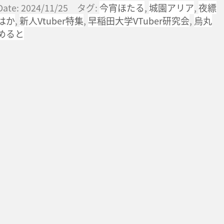
Date: 2024/11/25 タグ:
今宵ほたる
,
城園アリア
,
夜縹
はか
,
新人Vtuber特集
,
早稲田大学VTuber研究会
,
烏丸
めると