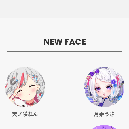
NEW FACE
天ノ咲ねん
月姫うさ