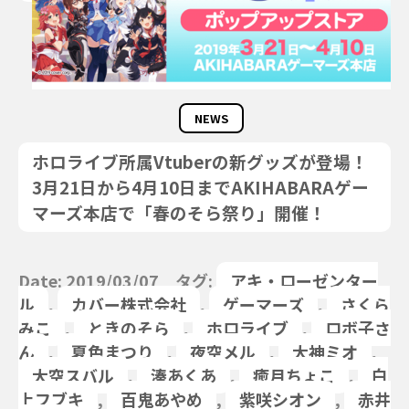
NEWS
ホロライブ所属Vtuberの新グッズが登場！
3月21日から4月10日までAKIHABARAゲー
マーズ本店で「春のそら祭り」開催！
Date: 2019/03/07 タグ:
アキ・ローゼンター
ル
,
カバー株式会社
,
ゲーマーズ
,
さくら
みこ
,
ときのそら
,
ホロライブ
,
ロボ子さ
ん
,
夏色まつり
,
夜空メル
,
大神ミオ
,
大空スバル
,
湊あくあ
,
癒月ちょこ
,
白
上フブキ
,
百鬼あやめ
,
紫咲シオン
,
赤井