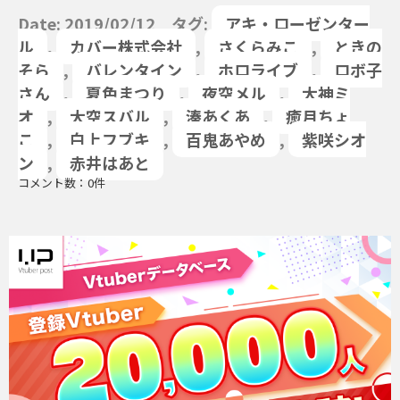
Date: 2019/02/12 タグ:
アキ・ローゼンター
ル
,
カバー株式会社
,
さくらみこ
,
ときの
そら
,
バレンタイン
,
ホロライブ
,
ロボ子
さん
,
夏色まつり
,
夜空メル
,
大神ミ
オ
,
大空スバル
,
湊あくあ
,
癒月ちょ
こ
,
白上フブキ
,
百鬼あやめ
,
紫咲シオ
ン
,
赤井はあと
コメント数：0件