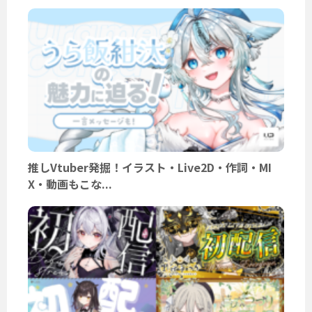
推しVtuber発掘！イラスト・Live2D・作詞・MI
X・動画もこな...