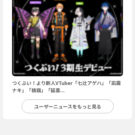
つくぶい！より新人VTuber「七辻アゲハ」「凪霧
ナキ」「槙嶺」「延喜...
ユーザーニュースをもっと見る