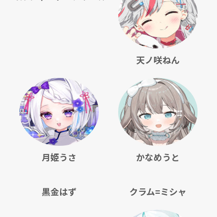
天ノ咲ねん
月姫うさ
かなめうと
黒金はず
クラム=ミシャ