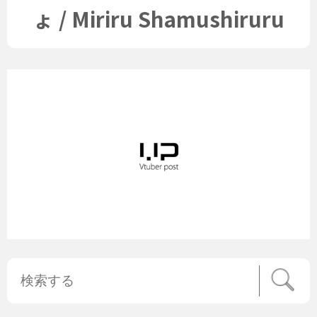
ょ / Miriru Shamushiruru