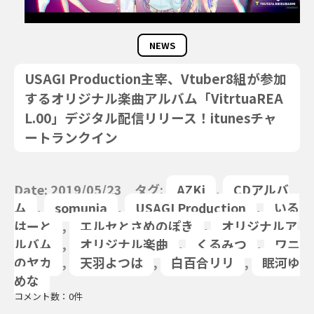
NEWS
USAGI Production主宰、Vtuber8組が参加
するオリジナル楽曲アルバム「VitrtuaREA
L.00」デジタル配信リリース！itunesチャ
ートランクイン
Date: 2019/05/23 タグ:
AZKi
,
CDアルバ
ム
,
somunia
,
USAGI Production
,
いる
はーと
,
エルセとさめのぽき
,
オリジナルア
ルバム
,
オリジナル楽曲
,
くるみつ
,
ワニ
のヤカ
,
天羽よつは
,
白百合リリ
,
眠河ゆ
めな
コメント数：0件