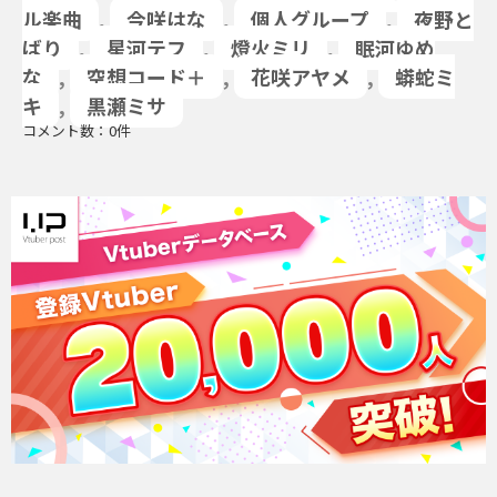
ル楽曲
,
今咲はな
,
個人グループ
,
夜野と
ばり
,
星河テフ
,
燈火ミリ
,
眠河ゆめ
な
,
空想コード＋
,
花咲アヤメ
,
蟒蛇ミ
キ
,
黒瀬ミサ
コメント数：0件