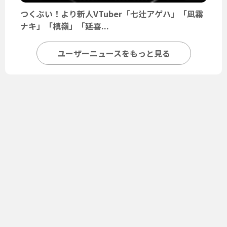
つくぶい！より新人VTuber「七辻アゲハ」「凪霧
ナキ」「槙嶺」「延喜...
ユーザーニュースをもっと見る