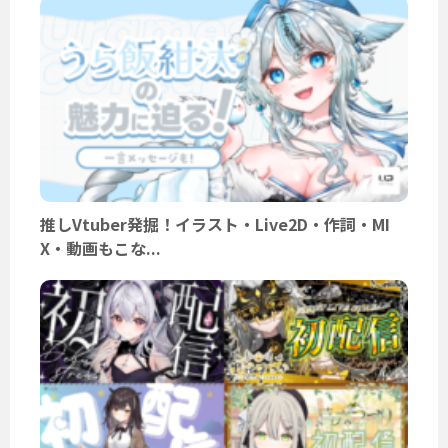
推しVtuber発掘！イラスト・Live2D・作詞・MI
X・動画もこな...