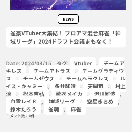
NEWS
雀豪VTuber大集結！ プロアマ混合麻雀「神
域リーグ」2024ドラフト会議まもなく！
Date: 2024/03/15 タグ:
Vtuber
,
チームア
キレス
,
チームアトラス
,
チームグラディウ
ス
,
チームゼウス
,
チームヘラクレス
,
ル
イス・キャミー
,
多井隆晴
,
天開司
,
村上
淳
,
松本吉弘
,
歌衣メイカ
,
渋川難波
,
白雪レイド
,
神域リーグ
,
空星きらめ
,
鈴木たろう
,
雀魂
,
麻雀
コメント数：0件