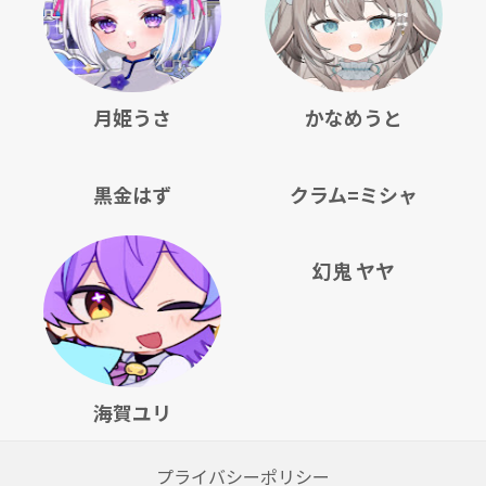
月姫うさ
かなめうと
黒金はず
クラム=ミシャ
幻鬼 ヤヤ
海賀ユリ
プライバシーポリシー