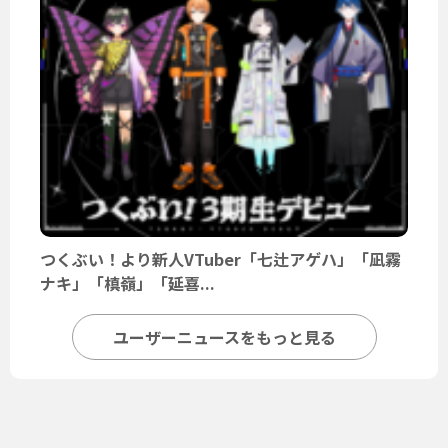
つくぶい！より新人VTuber「七辻アゲハ」「凪霧
ナキ」「槙嶺」「延喜...
ユーザーニュースをもっと見る