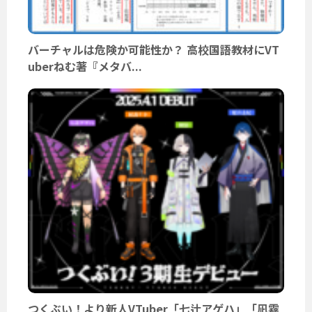
バーチャルは危険か可能性か？ 高校国語教材にVT
uberねむ著『メタバ...
つくぶい！より新人VTuber「七辻アゲハ」「凪霧