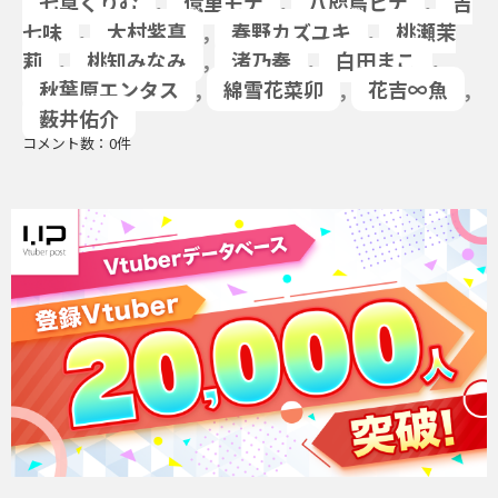
七草くりむ
,
億里モナ
,
八咫烏ヒナ
,
吉
七味
,
大村紫真
,
春野カズユキ
,
桃瀬茉
莉
,
桃知みなみ
,
渚乃奏
,
白田まこ
,
秋葉原エンタス
,
綿雪花菜卯
,
花吉∞魚
,
薮井佑介
コメント数：0件