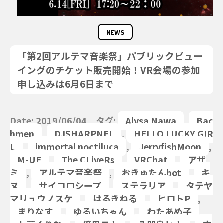
NEWS
「第2回アルテマ音楽祭」パブリックビュー
イングのチケット販売開始！VR会場の参加
申し込みは6月6日まで
Date: 2019/06/04 タグ:
Alysa Nawa
,
Bac
hmen
,
DJSHARPNEL
,
HELLO LUCKY GIR
L
,
immortal noctiluca
,
JerryfishMoon
,
M-UE
,
The CLiveRs
,
VRChat
,
アザ
ミ
,
アルテマ音楽祭
,
おきゅたんbot
,
キ
ヌ
,
サイコロシープ
,
ステラリア
,
タテヤ
マリュウノスケ
,
はるきねる
,
ヒロトP
,
まりなす
,
ゆるいちゃん
,
わたあめ子
,