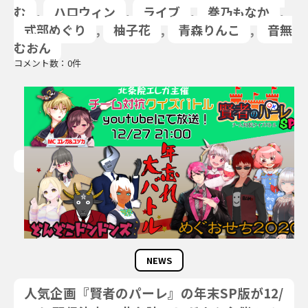
む
,
ハロウィン
,
ライブ
,
巻乃もなか
,
式部めぐり
,
柚子花
,
青森りんこ
,
音無
むおん
コメント数：0件
NEWS
人気企画『賢者のパーレ』の年末SP版が12/