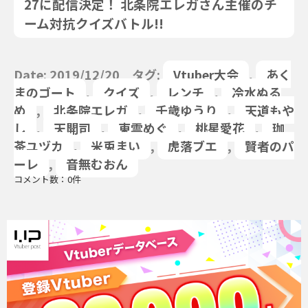
27に配信決定！ 北条院エレガさん主催のチ
ーム対抗クイズバトル!!
Date: 2019/12/20 タグ:
Vtuber大会
,
あく
まのゴート
,
クイズ
,
レンチ
,
冷水ぬる
め
,
北条院エレガ
,
千歳ゆうり
,
天道もや
し
,
天開司
,
東雲めぐ
,
桃星愛花
,
珈
茶ユヅカ
,
米兎まい
,
虎落ブエ
,
賢者のパ
ーレ
,
音無むおん
コメント数：0件