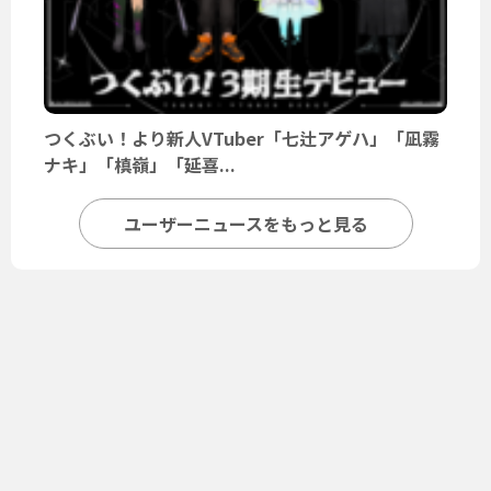
つくぶい！より新人VTuber「七辻アゲハ」「凪霧
ナキ」「槙嶺」「延喜...
ユーザーニュースをもっと見る