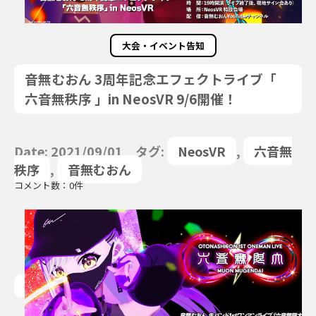
大会・イベント告知
音無むおん 3周年記念エフェクトライブ「
六音無秩序 」in NeosVR 9/6開催！
Date: 2021/09/01 タグ:
NeosVR
,
六音無
秩序
,
音無むおん
コメント数：0件