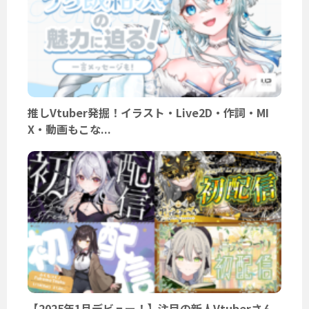
推しVtuber発掘！イラスト・Live2D・作詞・MI
X・動画もこな...
【2025年1月デビュー！】注目の新人Vtuberさん