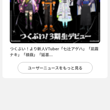
つくぶい！より新人VTuber「七辻アゲハ」「凪霧
ナキ」「槙嶺」「延喜...
ユーザーニュースをもっと見る