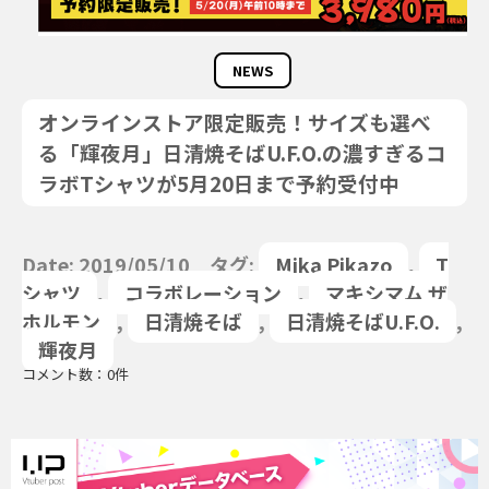
NEWS
オンラインストア限定販売！サイズも選べ
る「輝夜月」日清焼そばU.F.O.の濃すぎるコ
ラボTシャツが5月20日まで予約受付中
Date: 2019/05/10 タグ:
Mika Pikazo
,
T
シャツ
,
コラボレーション
,
マキシマム ザ
ホルモン
,
日清焼そば
,
日清焼そばU.F.O.
,
輝夜月
コメント数：0件