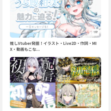
推しVtuber発掘！イラスト・Live2D・作詞・MI
X・動画もこな...