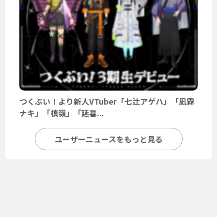
つくぶい！より新人VTuber「七辻アゲハ」「凪霧
ナキ」「槙嶺」「延喜...
ユーザーニュースをもっと見る