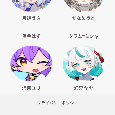
月姫うさ
かなめうと
黒金はず
クラム=ミシャ
海賀ユリ
幻鬼 ヤヤ
プライバシーポリシー