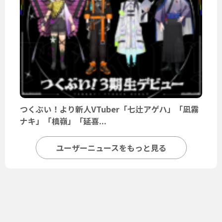
つくぶい！より新人VTuber「七辻アゲハ」「凪霧
ナキ」「槙嶺」「延喜...
ユーザーニュースをもっと見る