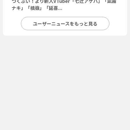
つくぶい！より新人VTuber「七辻アゲハ」「凪霧
ナキ」「槙嶺」「延喜...
ユーザーニュースをもっと見る