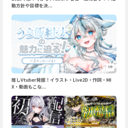
動方針や目標を決...
推しVtuber発掘！イラスト・Live2D・作詞・MI
X・動画もこな...