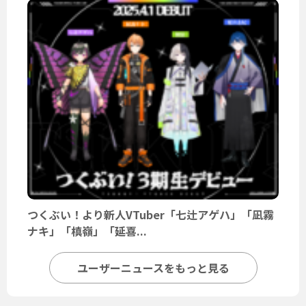
つくぶい！より新人VTuber「七辻アゲハ」「凪霧
ナキ」「槙嶺」「延喜...
ユーザーニュースをもっと見る