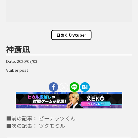
日めくりVtuber
神斎凪
Date: 2020/07/03
Vtuber post
■前の記事： ピーナッツくん
■次の記事： ツクモミル