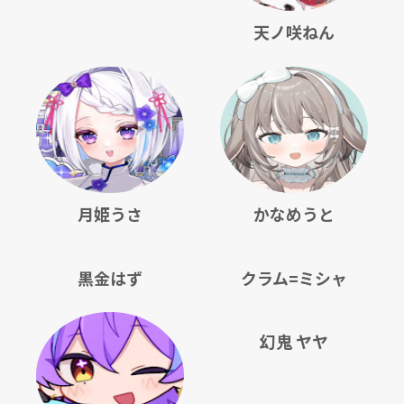
天ノ咲ねん
月姫うさ
かなめうと
黒金はず
クラム=ミシャ
幻鬼 ヤヤ