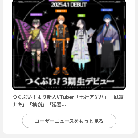
つくぶい！より新人VTuber「七辻アゲハ」「凪霧
ナキ」「槙嶺」「延喜...
ユーザーニュースをもっと見る