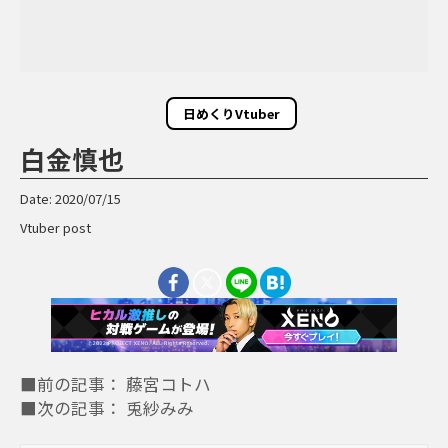
日めくりVtuber
白金慎也
Date: 2020/07/15
Vtuber post
■前の記事： 藤宮コトハ
■次の記事： 兎紗みみ