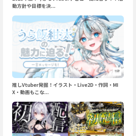
動方針や目標を決...
推しVtuber発掘！イラスト・Live2D・作詞・MI
X・動画もこな...