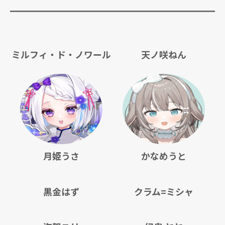
ミルフィ・ド・ノワール
天ノ咲ねん
月姫うさ
かなめうと
黒金はず
クラム=ミシャ