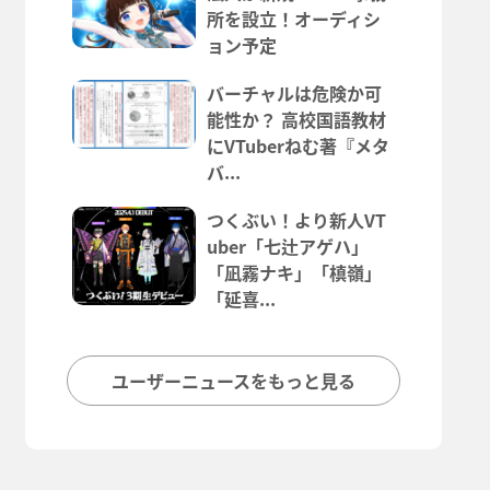
所を設立！オーディシ
ョン予定
バーチャルは危険か可
能性か？ 高校国語教材
にVTuberねむ著『メタ
バ...
つくぶい！より新人VT
uber「七辻アゲハ」
「凪霧ナキ」「槙嶺」
「延喜...
ユーザーニュースをもっと見る