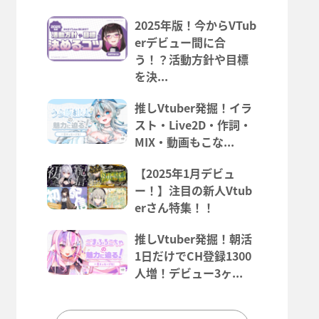
2025年版！今からVTub
erデビュー間に合
う！？活動方針や目標
を決...
推しVtuber発掘！イラ
スト・Live2D・作詞・
MIX・動画もこな...
【2025年1月デビュ
ー！】注目の新人Vtub
erさん特集！！
推しVtuber発掘！朝活
1日だけでCH登録1300
人増！デビュー3ヶ...