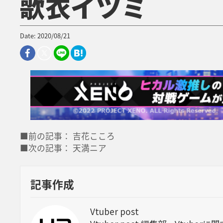
歌衣イツミ
Date: 2020/08/21
■前の記事： 吉花こころ
■次の記事： 天満ニア
記事作成
Vtuber post