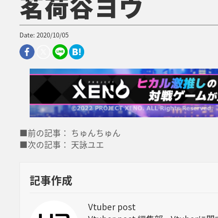
茗荷谷ヨウ
Date: 2020/10/05
■前の記事： ちゅんちゅん
■次の記事： 天詠ユエ
記事作成
Vtuber post