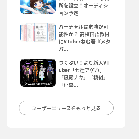
所を設立！オーディシ
ョン予定
バーチャルは危険か可
能性か？ 高校国語教材
にVTuberねむ著『メタ
バ...
つくぶい！より新人VT
uber「七辻アゲハ」
「凪霧ナキ」「槙嶺」
「延喜...
ユーザーニュースをもっと見る