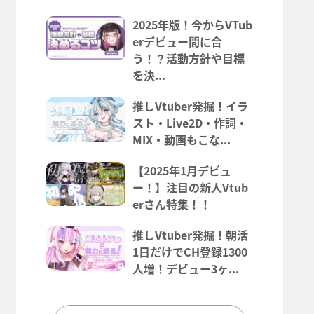
2025年版！今からVTub
erデビュー間に合
う！？活動方針や目標
を決...
推しVtuber発掘！イラ
スト・Live2D・作詞・
MIX・動画もこな...
【2025年1月デビュ
ー！】注目の新人Vtub
erさん特集！！
推しVtuber発掘！朝活
1日だけでCH登録1300
人増！デビュー3ヶ...