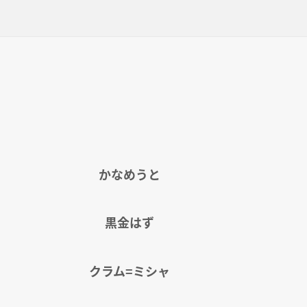
かなめうと
黒金はず
クラム=ミシャ