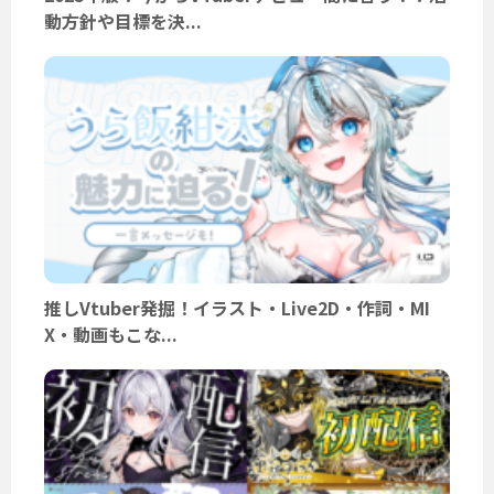
動方針や目標を決...
推しVtuber発掘！イラスト・Live2D・作詞・MI
X・動画もこな...