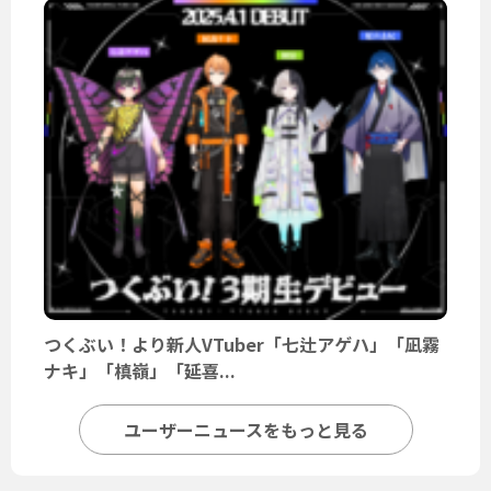
つくぶい！より新人VTuber「七辻アゲハ」「凪霧
ナキ」「槙嶺」「延喜...
ユーザーニュースをもっと見る