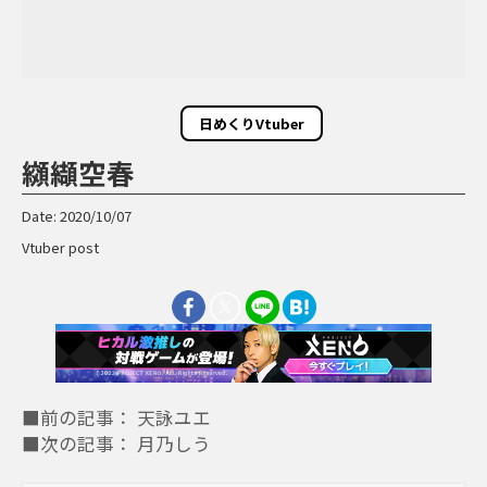
日めくりVtuber
纐纈空春
Date: 2020/10/07
Vtuber post
■前の記事： 天詠ユエ
■次の記事： 月乃しう