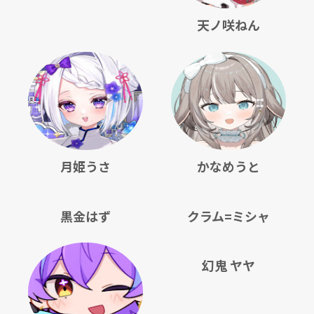
天ノ咲ねん
月姫うさ
かなめうと
黒金はず
クラム=ミシャ
幻鬼 ヤヤ