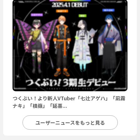
つくぶい！より新人VTuber「七辻アゲハ」「凪霧
ナキ」「槙嶺」「延喜...
ユーザーニュースをもっと見る