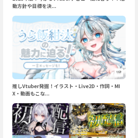
動方針や目標を決...
推しVtuber発掘！イラスト・Live2D・作詞・MI
X・動画もこな...