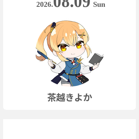
08.09
2026.
Sun
茶越きよか