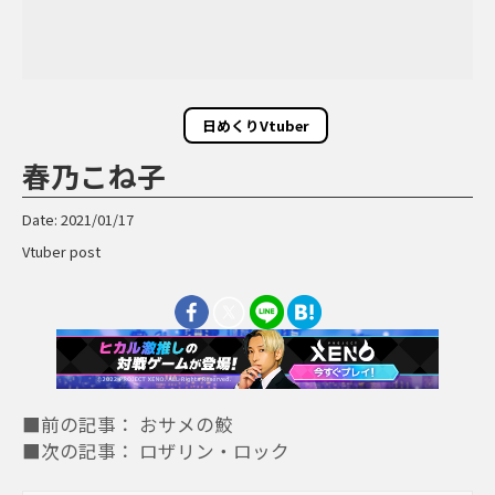
日めくりVtuber
春乃こね子
Date: 2021/01/17
Vtuber post
■前の記事： おサメの鮫
■次の記事： ロザリン・ロック