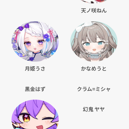
天ノ咲ねん
月姫うさ
かなめうと
黒金はず
クラム=ミシャ
幻鬼 ヤヤ