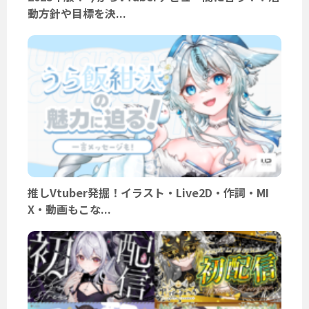
動方針や目標を決...
推しVtuber発掘！イラスト・Live2D・作詞・MI
X・動画もこな...