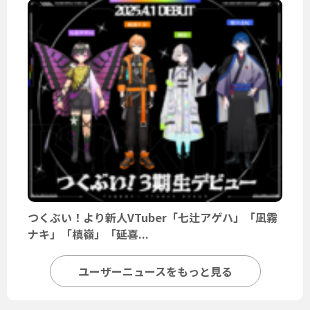
つくぶい！より新人VTuber「七辻アゲハ」「凪霧
ナキ」「槙嶺」「延喜...
ユーザーニュースをもっと見る