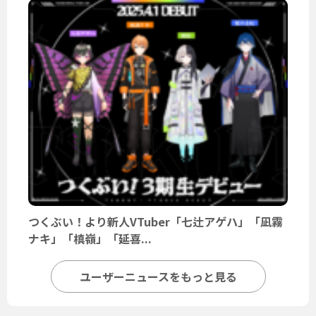
つくぶい！より新人VTuber「七辻アゲハ」「凪霧
ナキ」「槙嶺」「延喜...
ユーザーニュースをもっと見る