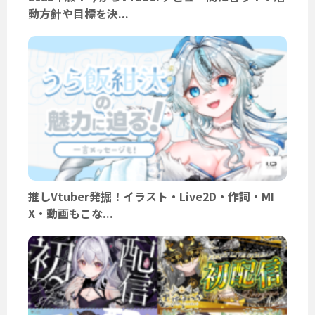
動方針や目標を決...
推しVtuber発掘！イラスト・Live2D・作詞・MI
X・動画もこな...