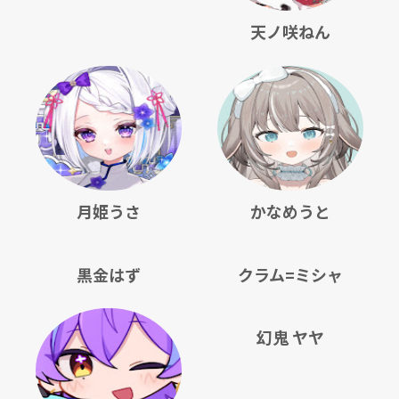
天ノ咲ねん
月姫うさ
かなめうと
黒金はず
クラム=ミシャ
幻鬼 ヤヤ