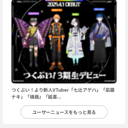
つくぶい！より新人VTuber「七辻アゲハ」「凪霧
ナキ」「槙嶺」「延喜...
ユーザーニュースをもっと見る