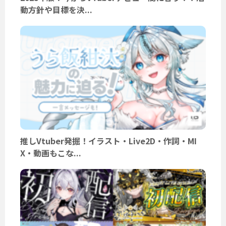
動方針や目標を決...
推しVtuber発掘！イラスト・Live2D・作詞・MI
X・動画もこな...