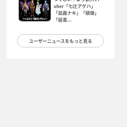
uber「七辻アゲハ」
「凪霧ナキ」「槙嶺」
「延喜...
ユーザーニュースをもっと見る