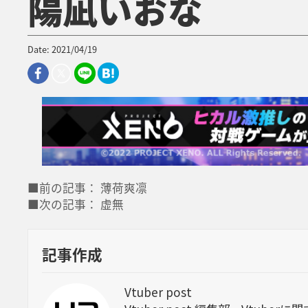
陽凪いおな
Date: 2021/04/19
■前の記事： 薄荷爽凛
■次の記事： 虚無
記事作成
Vtuber post