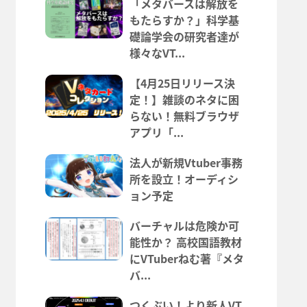
「メタバースは解放を
もたらすか？」科学基
礎論学会の研究者達が
様々なVT...
【4月25日リリース決
定！】雑談のネタに困
らない！無料ブラウザ
アプリ「...
法人が新規Vtuber事務
所を設立！オーディシ
ョン予定
バーチャルは危険か可
能性か？ 高校国語教材
にVTuberねむ著『メタ
バ...
つくぶい！より新人VT