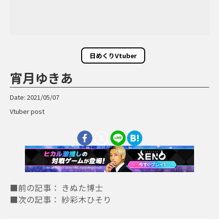
日めくりVtuber
宵月ゆきあ
Date: 2021/05/07
Vtuber post
■前の記事： きぬた博士
■次の記事： 紗彩木ひそり