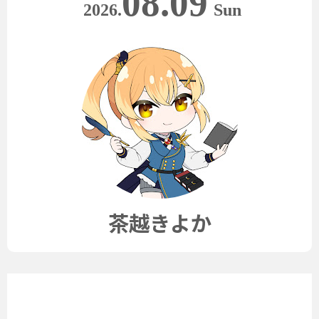
08.09
2026.
Sun
茶越きよか