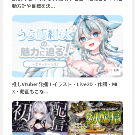
動方針や目標を決...
推しVtuber発掘！イラスト・Live2D・作詞・MI
X・動画もこな...