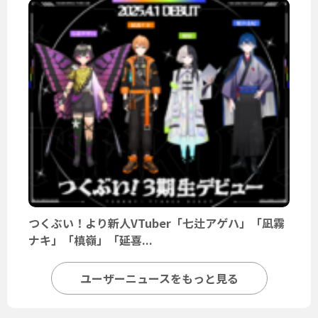
つくぶい！より新人VTuber「七辻アゲハ」「凪霧
ナキ」「槙嶺」「延喜...
ユーザーニュースをもっと見る