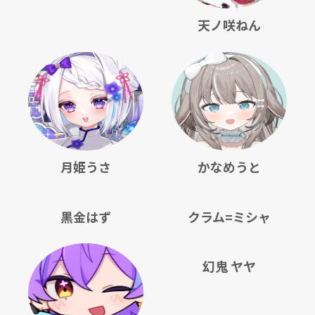
天ノ咲ねん
月姫うさ
かなめうと
黒金はず
クラム=ミシャ
幻鬼 ヤヤ