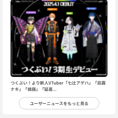
つくぶい！より新人VTuber「七辻アゲハ」「凪霧
ナキ」「槙嶺」「延喜...
ユーザーニュースをもっと見る