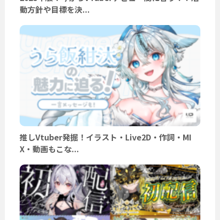
動方針や目標を決...
推しVtuber発掘！イラスト・Live2D・作詞・MI
X・動画もこな...