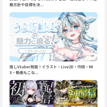
動方針や目標を決...
推しVtuber発掘！イラスト・Live2D・作詞・MI
X・動画もこな...