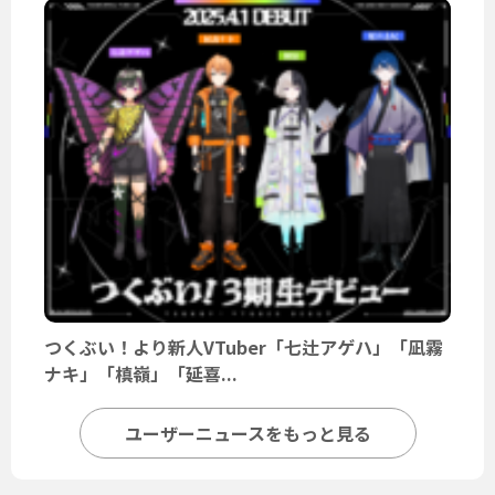
つくぶい！より新人VTuber「七辻アゲハ」「凪霧
ナキ」「槙嶺」「延喜...
ユーザーニュースをもっと見る