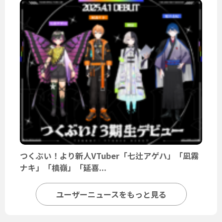
つくぶい！より新人VTuber「七辻アゲハ」「凪霧
ナキ」「槙嶺」「延喜...
ユーザーニュースをもっと見る