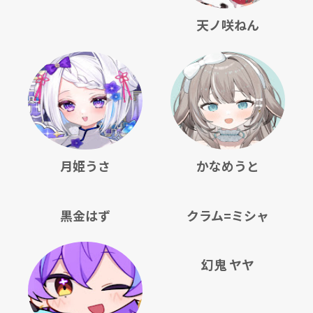
天ノ咲ねん
月姫うさ
かなめうと
黒金はず
クラム=ミシャ
幻鬼 ヤヤ