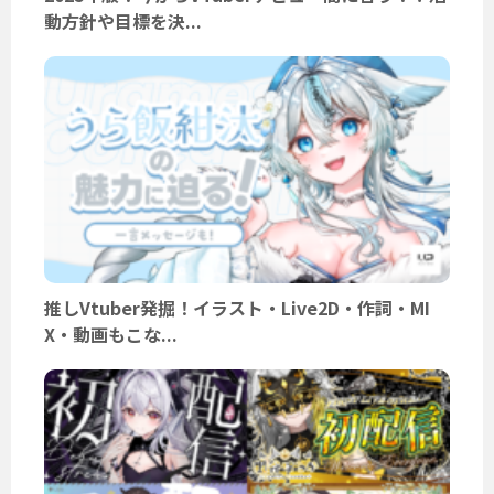
動方針や目標を決...
推しVtuber発掘！イラスト・Live2D・作詞・MI
X・動画もこな...