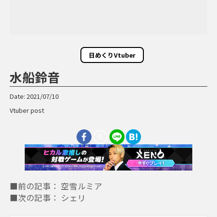
日めくりVtuber
水船鈴音
Date: 2021/07/10
Vtuber post
■前の記事： 空雪ルミア
■次の記事： シェリ