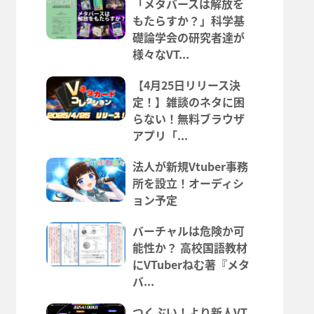
「メタバースは解放を
もたらすか？」科学基
礎論学会の研究者達が
様々なVT...
【4月25日リリース決
定！】雑談のネタに困
らない！無料ブラウザ
アプリ「...
法人が新規Vtuber事務
所を設立！オーディシ
ョン予定
バーチャルは危険か可
能性か？ 高校国語教材
にVTuberねむ著『メタ
バ...
つくぶい！より新人VT