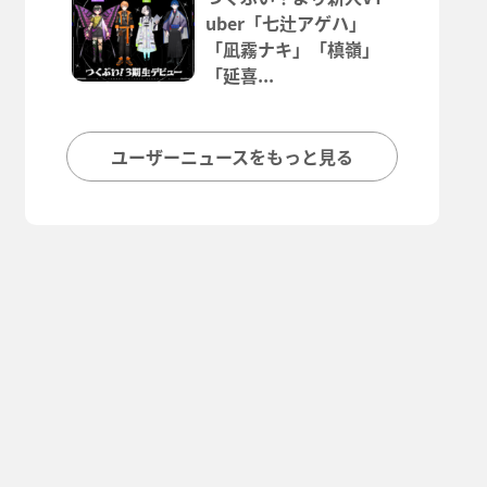
uber「七辻アゲハ」
「凪霧ナキ」「槙嶺」
「延喜...
ユーザーニュースをもっと見る