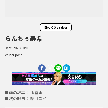
日めくりVtuber
らんちぅ寿希
Date: 2021/10/18
Vtuber post
■前の記事： 眠霊幽
■次の記事： 結目ユイ