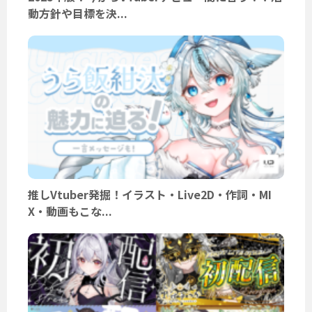
動方針や目標を決...
推しVtuber発掘！イラスト・Live2D・作詞・MI
X・動画もこな...