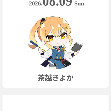
08.09
2026.
Sun
茶越きよか