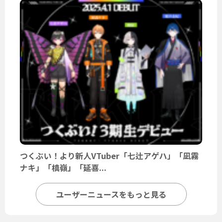
つくぶい！より新人VTuber「七辻アゲハ」「凪霧
ナキ」「槙嶺」「延喜...
ユーザーニュースをもっと見る