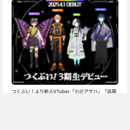
つくぶい！より新人VTuber「七辻アゲハ」「凪霧
ナキ」「槙嶺」「延喜...
ユーザーニュースをもっと見る