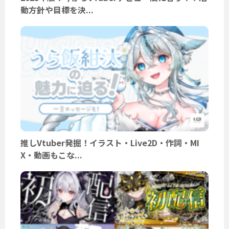
動方針や目標を決...
推しVtuber発掘！イラスト・Live2D・作詞・MI
X・動画もこな...