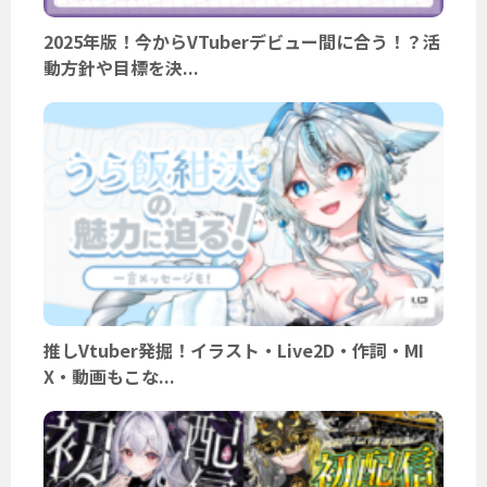
2025年版！今からVTuberデビュー間に合う！？活
動方針や目標を決...
推しVtuber発掘！イラスト・Live2D・作詞・MI
X・動画もこな...