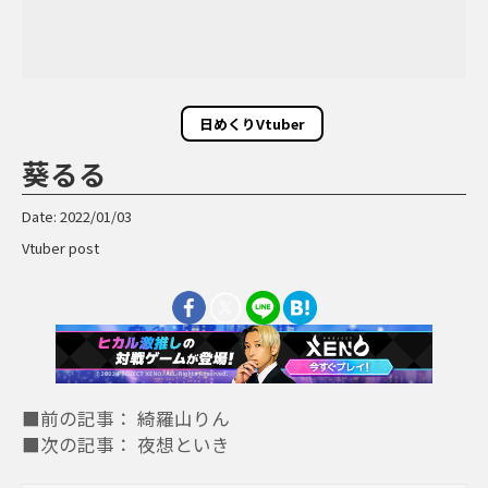
日めくりVtuber
葵るる
Date: 2022/01/03
Vtuber post
■前の記事： 綺羅山りん
■次の記事： 夜想といき