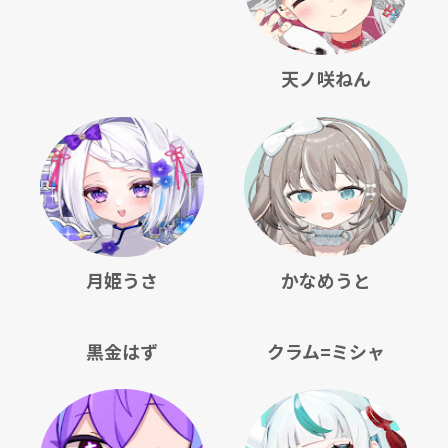
天ノ咲ねん
月姫うさ
かなめうと
黒金はず
クラム=ミシャ