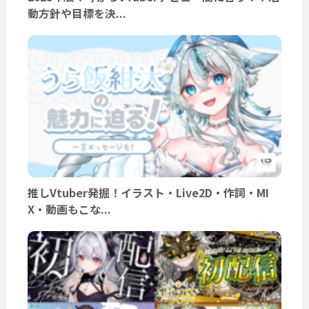
動方針や目標を決...
推しVtuber発掘！イラスト・Live2D・作詞・MI
X・動画もこな...