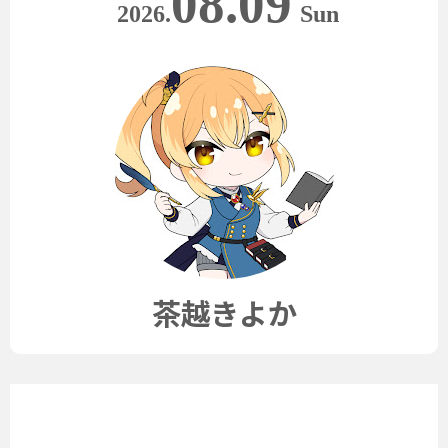
08.09
2026.
Sun
茶越きよか