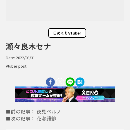
日めくりVtuber
瀬々良木セナ
Date: 2022/03/31
Vtuber post
■前の記事： 夜見ベルノ
■次の記事： 花瀬雅緋