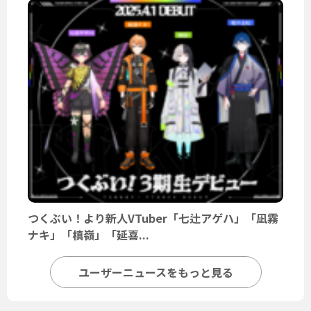
つくぶい！より新人VTuber「七辻アゲハ」「凪霧
ナキ」「槙嶺」「延喜...
ユーザーニュースをもっと見る