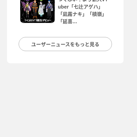
uber「七辻アゲハ」
「凪霧ナキ」「槙嶺」
「延喜...
ユーザーニュースをもっと見る