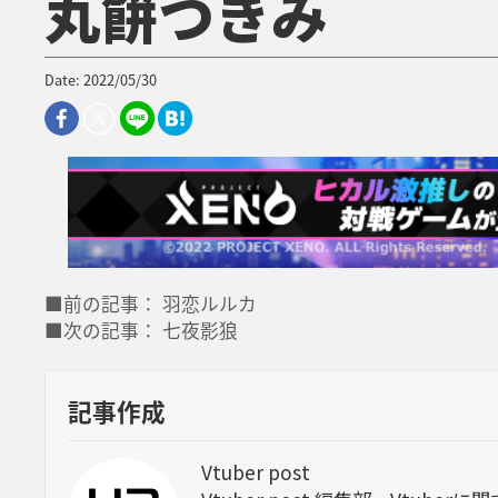
丸餅つきみ
Date: 2022/05/30
■前の記事： 羽恋ルルカ
■次の記事： 七夜影狼
記事作成
Vtuber post