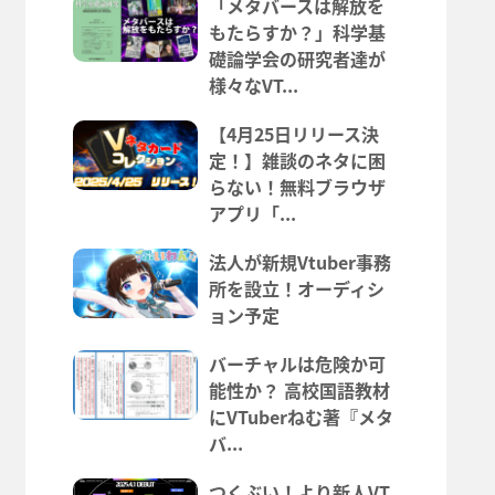
「メタバースは解放を
もたらすか？」科学基
礎論学会の研究者達が
様々なVT...
【4月25日リリース決
定！】雑談のネタに困
らない！無料ブラウザ
アプリ「...
法人が新規Vtuber事務
所を設立！オーディシ
ョン予定
バーチャルは危険か可
能性か？ 高校国語教材
にVTuberねむ著『メタ
バ...
つくぶい！より新人VT