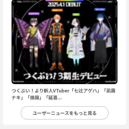
つくぶい！より新人VTuber「七辻アゲハ」「凪霧
ナキ」「槙嶺」「延喜...
ユーザーニュースをもっと見る