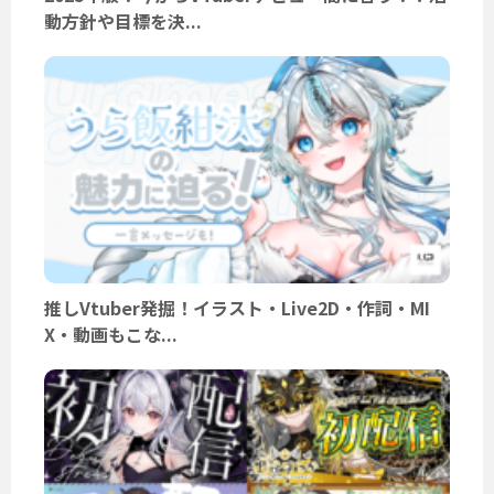
動方針や目標を決...
推しVtuber発掘！イラスト・Live2D・作詞・MI
X・動画もこな...