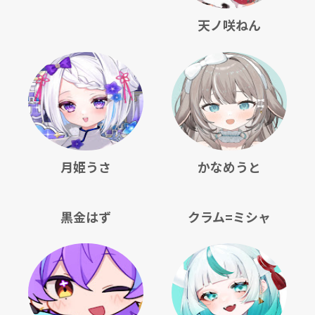
天ノ咲ねん
月姫うさ
かなめうと
黒金はず
クラム=ミシャ