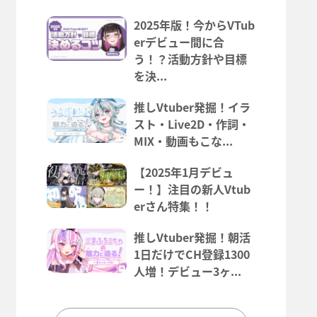
2025年版！今からVTub
erデビュー間に合
う！？活動方針や目標
を決...
推しVtuber発掘！イラ
スト・Live2D・作詞・
MIX・動画もこな...
【2025年1月デビュ
ー！】注目の新人Vtub
erさん特集！！
推しVtuber発掘！朝活
1日だけでCH登録1300
人増！デビュー3ヶ...