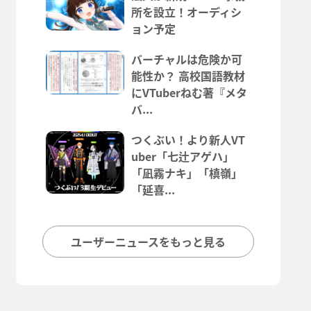
所を設立！オーディシ
ョン予定
バーチャルは危険か可
能性か？ 高校国語教材
にVTuberねむ著『メタ
バ...
つくぶい！より新人VT
uber「七辻アゲハ」
「凪霧ナキ」「槙嶺」
「延喜...
ユーザーニュースをもっと見る