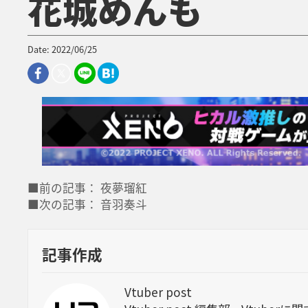
花城めんも
Date: 2022/06/25
■前の記事： 夜夢瑠紅
■次の記事： 音羽奏斗
記事作成
Vtuber post