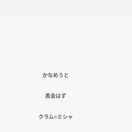
かなめうと
黒金はず
クラム=ミシャ