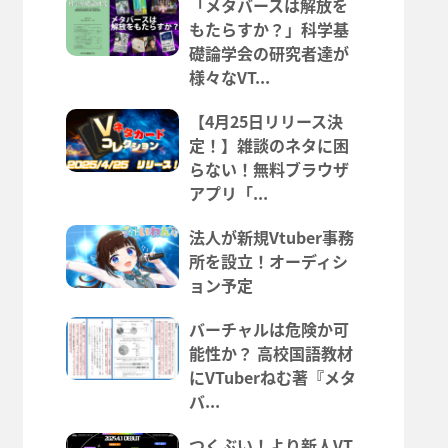
「メタバースは解放を
もたらすか？」科学基
礎論学会の研究者達が
様々なVT...
【4月25日リリース決
定！】雑談のネタに困
らない！無料ブラウザ
アプリ「...
法人が新規Vtuber事務
所を設立！オーディシ
ョン予定
バーチャルは危険か可
能性か？ 高校国語教材
にVTuberねむ著『メタ
バ...
つくぶい！より新人VT