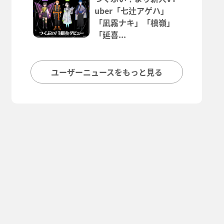
uber「七辻アゲハ」
「凪霧ナキ」「槙嶺」
「延喜...
ユーザーニュースをもっと見る