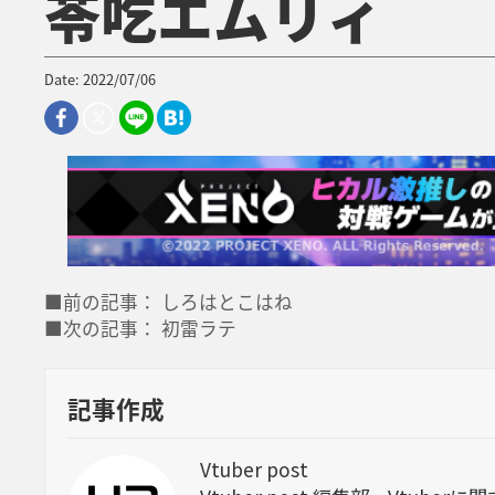
苓吃エムリィ
Date: 2022/07/06
■前の記事： しろはとこはね
■次の記事： 初雷ラテ
記事作成
Vtuber post