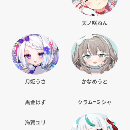
天ノ咲ねん
月姫うさ
かなめうと
黒金はず
クラム=ミシャ
海賀ユリ