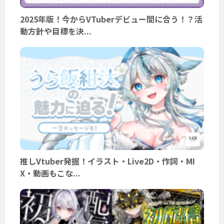
2025年版！今からVTuberデビュー間に合う！？活
動方針や目標を決...
推しVtuber発掘！イラスト・Live2D・作詞・MI
X・動画もこな...