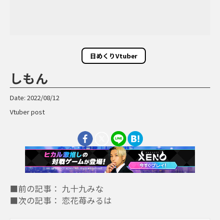
日めくりVtuber
しもん
Date: 2022/08/12
Vtuber post
■前の記事： 九十九みな
■次の記事： 恋花苺みるは