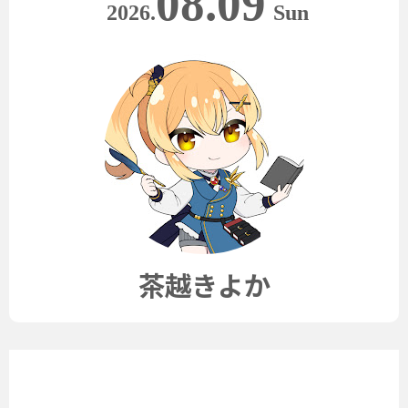
08.09
2026.
Sun
茶越きよか