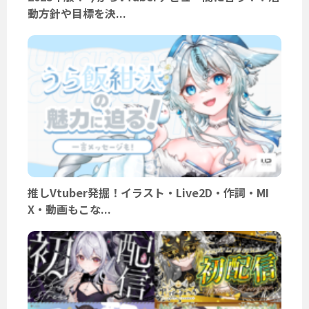
動方針や目標を決...
推しVtuber発掘！イラスト・Live2D・作詞・MI
X・動画もこな...