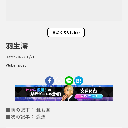
日めくりVtuber
羽生澪
Date: 2022/10/21
Vtuber post
■前の記事： 雅もあ
■次の記事： 遊流