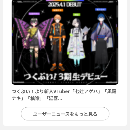
つくぶい！より新人VTuber「七辻アゲハ」「凪霧
ナキ」「槙嶺」「延喜...
ユーザーニュースをもっと見る